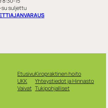
e 8:30-15
-su suljettu
ETTIAJANVARAUS
Etusivu
Kiropraktinen hoito
UKK
Yhteystiedot ja Hinnasto
Vaivat
Tukipohjalliset