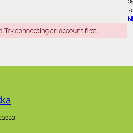
p
la
N
Try connecting an account first.
kka
tassa