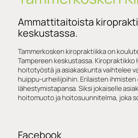
Ammattitaitoista kiroprak
keskustassa.
Tammerkosken kiropraktiikka on koulutet
Tampereen keskustassa. Kiropraktikko 
hoitotyöstä ja asiakaskunta vaihtelee vau
huippu-urheilijoihin. Erilaisten ihmisten 
lähestymistapansa. Siksi jokaiselle asia
hoitomuoto ja hoitosuunnitelma, joka sop
Facebook