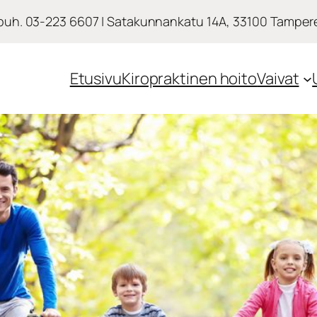
puh. 03-223 6607 | Satakunnankatu 14A, 33100 Tamper
Etusivu
Kiropraktinen hoito
Vaivat