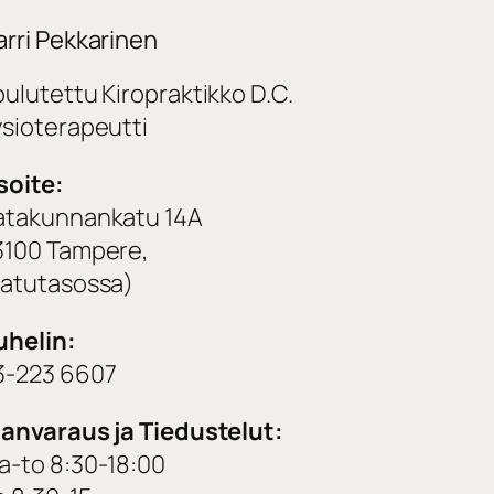
arri Pekkarinen
oulutettu Kiropraktikko D.C.
ysioterapeutti
soite:
atakunnankatu 14A
3100 Tampere,
katutasossa)
uhelin:
3-223 6607
janvaraus ja Tiedustelut:
a-to 8:30-18:00