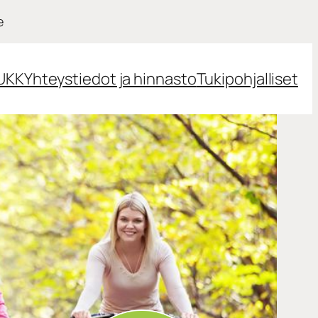
e
UKK
Yhteystiedot ja hinnasto
Tukipohjalliset