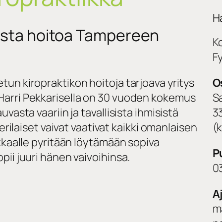
H
tista hoitoa Tampereen
K
F
un kiropraktikon hoitoja tarjoava yritys
O
Harri Pekkarisella on 30 vuoden kokemus
S
vasta vaariin ja tavallisista ihmisistä
3
erilaiset vaivat vaativat kaikki omanlaisen
(
kkaalle pyritään löytämään sopiva
P
ii juuri hänen vaivoihinsa.
0
A
m