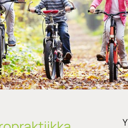
Y
opraktiikka