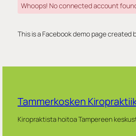
Whoops! No connected account found. 
This is a Facebook demo page created by
Tammerkosken Kiropraktii
Kiropraktista hoitoa Tampereen keskus