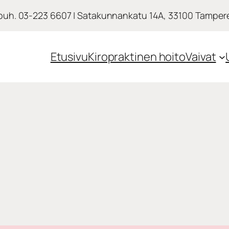
puh. 03-223 6607 | Satakunnankatu 14A, 33100 Tamper
Etusivu
Kiropraktinen hoito
Vaivat