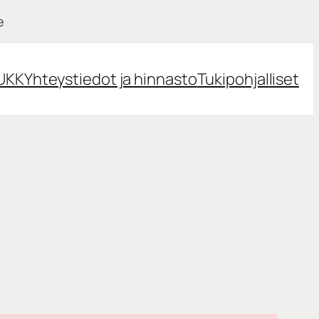
e
UKK
Yhteystiedot ja hinnasto
Tukipohjalliset